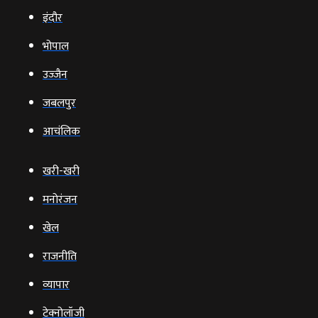
इंदौर
भोपाल
उज्‍जैन
जबलपुर
आचंलिक
खरी-खरी
मनोरंजन
खेल
राजनीति
व्‍यापार
टेक्‍नोलॉजी