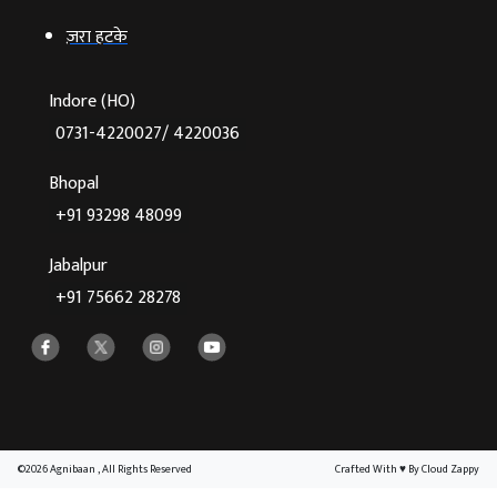
ज़रा हटके
Indore (HO)
0731-4220027/ 4220036
Bhopal
+91 93298 48099
Jabalpur
+91 75662 28278
©2026 Agnibaan , All Rights Reserved
Crafted With
♥
By Cloud Zappy