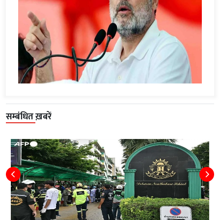
सम्बंधित ख़बरें