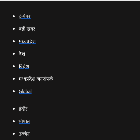
ई‑पेपर
बड़ी खबर
मध्‍यप्रदेश
देश
विदेश
मध्यप्रदेश जनसंपर्क
Global
इंदौर
भोपाल
उज्‍जैन