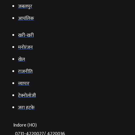
जबलपुर
आचंलिक
खरी-खरी
मनोरंजन
खेल
राजनीति
व्‍यापार
टेक्‍नोलॉजी
ज़रा हटके
Indore (HO)
0731-4220027/ 4220036