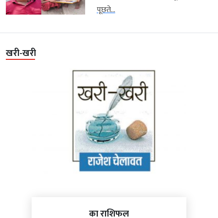
पूछते...
खरी-खरी
का राशिफल