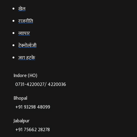
खेल
राजनीति
व्‍यापार
टेक्‍नोलॉजी
ज़रा हटके
Indore (HO)
0731-4220027/ 4220036
Bhopal
+91 93298 48099
Jabalpur
+91 75662 28278