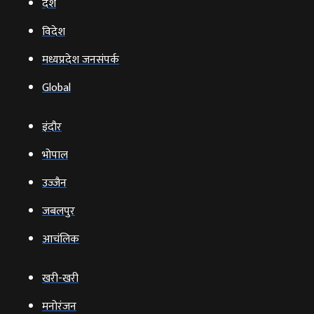
देश
विदेश
मध्यप्रदेश जनसंपर्क
Global
इंदौर
भोपाल
उज्‍जैन
जबलपुर
आचंलिक
खरी-खरी
मनोरंजन