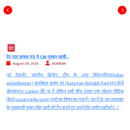
खेल
IPL 2027 में ऑस्ट्रेलियाई दिग्गजों के खेलने पर...
August 09, 2026
AGNIBAN
ndian
नई दिल्ली । आईपीएल 2027(IPL 2027) के शुरू होने से काफी पहले 
 दिनों
ऑस्ट्रेलियाई खिलाड़ियों (Australian players)की उपलब्धता को लेकर सव
मीडिया
उठने लगे हैं। ऑस्ट्रेलिया के हेड कोच एंड्रयू मैकडोनाल्ड(Australian he
्तराखंड
coach Andrew McDonald) के बयान ने इस चर्चा को और हवा दे दी ह
[…]
दरअसल अगले साल ऑस्ट्रेलियाई टीम का इंटरनेशनल शेड्यूल बेहद व्यस्त […]