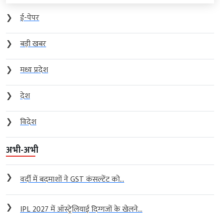
❯
ई-पेपर
❯
बड़ी खबर
❯
मध्य प्रदेश
❯
देश
❯
विदेश
अभी-अभी
❯
वर्दी में बदमाशों ने GST कंसल्टेंट को...
❯
IPL 2027 में ऑस्ट्रेलियाई दिग्गजों के खेलने...