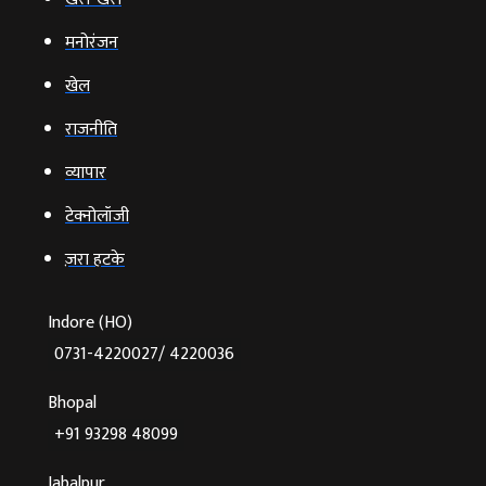
मनोरंजन
खेल
राजनीति
व्‍यापार
टेक्‍नोलॉजी
ज़रा हटके
Indore (HO)
0731-4220027/ 4220036
Bhopal
+91 93298 48099
Jabalpur