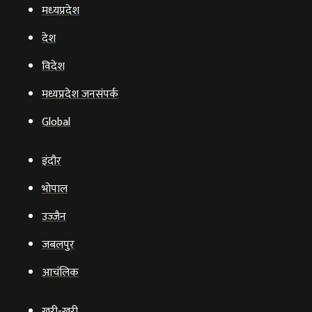
मध्‍यप्रदेश
देश
विदेश
मध्यप्रदेश जनसंपर्क
Global
इंदौर
भोपाल
उज्‍जैन
जबलपुर
आचंलिक
खरी-खरी