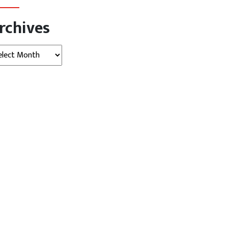
rchives
hives