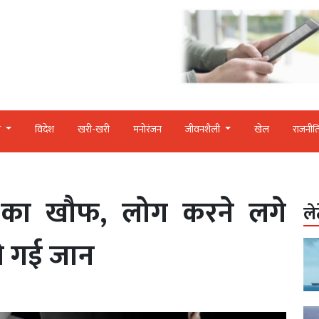
र
विदेश
खरी-खरी
मनोरंजन
जीवनशैली
खेल
राजनीत
IR का खौफ, लोग करने लगे
ले
ी गई जान