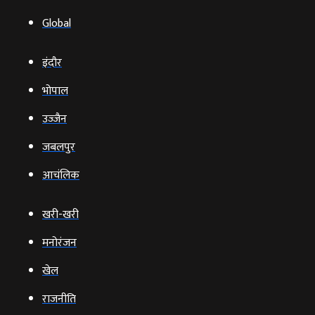
Global
इंदौर
भोपाल
उज्‍जैन
जबलपुर
आचंलिक
खरी-खरी
मनोरंजन
खेल
राजनीति