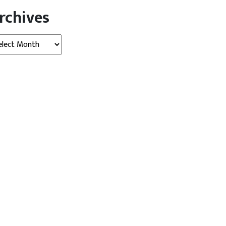
rchives
hives
उत्तर प्रदेश
देश
 देकर पुलिस हिरासत से फरार
UP: कभी स्कूल नहीं गया, फिर भी…