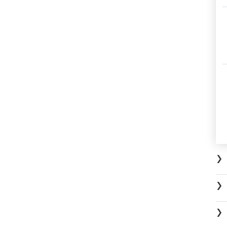
❯
❯
❯