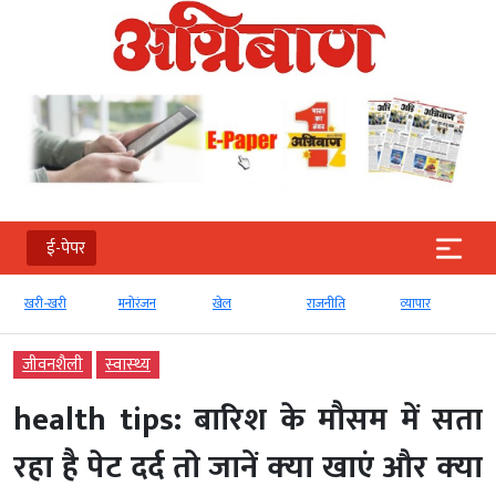
ई-पेपर
मनोरंजन
खेल
राजनीति
व्‍यापार
टेक्‍नोलॉजी
जीवनशैली
स्‍वास्‍थ्‍य
health tips: बारिश के मौसम में सता
रहा है पेट दर्द तो जानें क्‍या खाएं और क्‍या