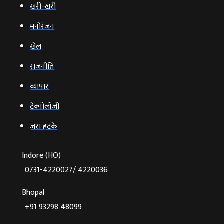
खरी-खरी
मनोरंजन
खेल
राजनीति
व्‍यापार
टेक्‍नोलॉजी
ज़रा हटके
Indore (HO)
0731-4220027/ 4220036
Bhopal
+91 93298 48099