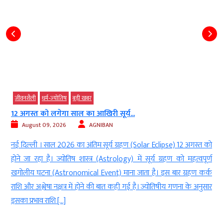
जीवनशैली
धर्म-ज्‍योतिष
रावण की आत्मलिंग कथा से जुड़ा है यह...
August 09, 2026
AGNIBAN
 को
नई दिल्ली । कर्नाटक के उत्तर कन्नड़ जिले के भटकल तालुका में स्थित मुरुदेश्वर
र्ण
मंदिर(Murudeshwar Temple) भगवान शिव भगवान शिव (Lord Shiva) के
्क
प्रमुख धार्मिक स्थलों में गिना जाता है। अरब सागरअरब सागर (Arabian Sea) के
सार
तट पर कंदुका पहाड़ीकंदुका पहाड़ी (Kanduka Hill) पर बना यह मंदिर धार्मिक
आस्था के साथ अपनी भव्य वास्तुकलाभव्य वास्तुकला […]