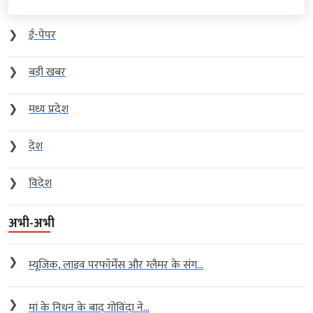
❯
ई-पेपर
❯
बड़ी खबर
❯
मध्य प्रदेश
❯
देश
❯
विदेश
अभी-अभी
❯
म्यूजिक, लाइव परफॉर्मेंस और ग्लैमर के संग...
❯
मां के निधन के बाद गोविंदा ने...