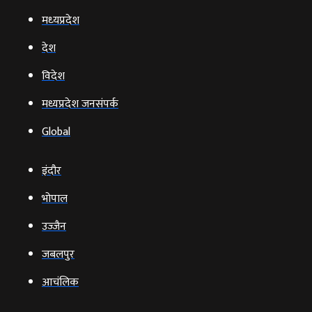
मध्‍यप्रदेश
देश
विदेश
मध्यप्रदेश जनसंपर्क
Global
इंदौर
भोपाल
उज्‍जैन
जबलपुर
आचंलिक