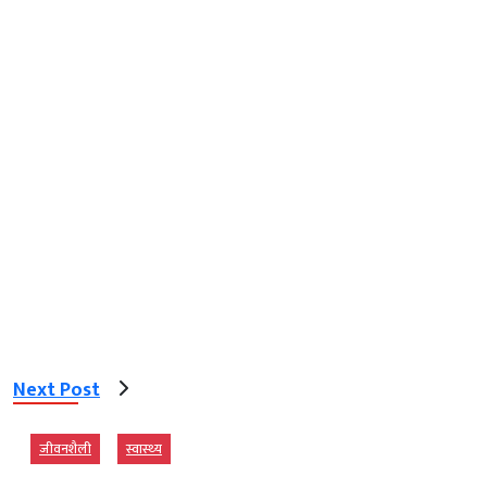
Next Post
जीवनशैली
स्‍वास्‍थ्‍य