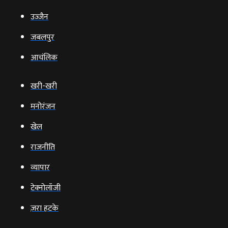
उज्‍जैन
जबलपुर
आचंलिक
खरी-खरी
मनोरंजन
खेल
राजनीति
व्‍यापार
टेक्‍नोलॉजी
ज़रा हटके