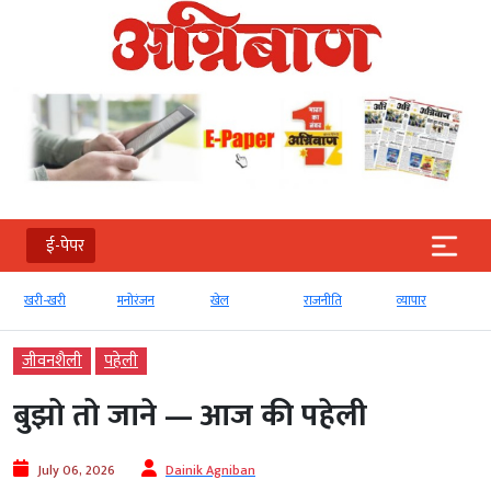
ई-पेपर
खरी-खरी
मनोरंजन
खेल
राजनीति
व्‍यापार
जीवनशैली
पहेली
बुझो तो जाने — आज की पहेली
July 06, 2026
Dainik Agniban