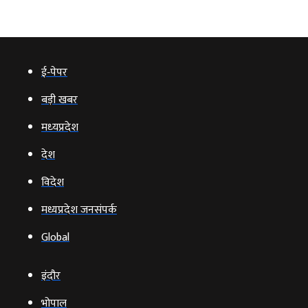
ई‑पेपर
बड़ी खबर
मध्‍यप्रदेश
देश
विदेश
मध्यप्रदेश जनसंपर्क
Global
इंदौर
भोपाल