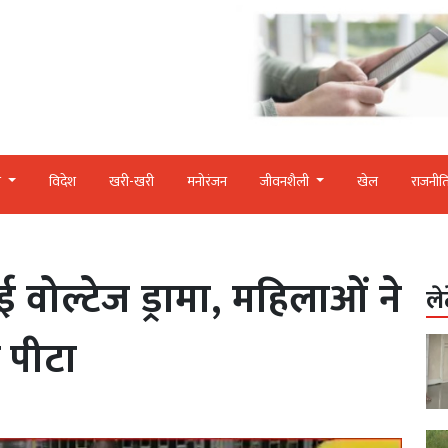
र
विदेश
खरी-खरी
मनोरंजन
जीवनशैली
खेल
राजनीत
ई वोल्टेज ड्रामा, महिलाओं ने
ले
 पीटा