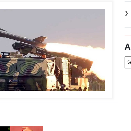
❯
A
Arc