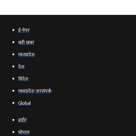
ई‑पेपर
बड़ी खबर
मध्‍यप्रदेश
देश
विदेश
मध्यप्रदेश जनसंपर्क
Global
इंदौर
भोपाल