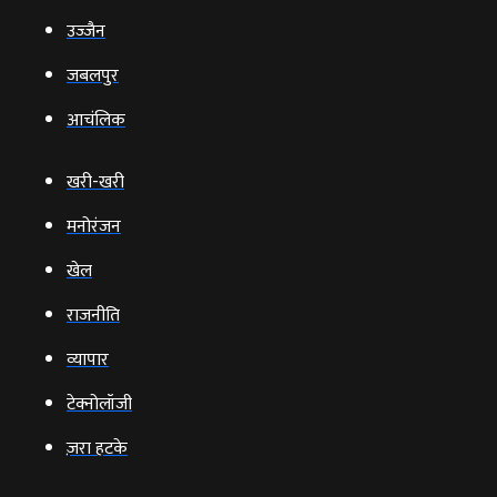
उज्‍जैन
जबलपुर
आचंलिक
खरी-खरी
मनोरंजन
खेल
राजनीति
व्‍यापार
टेक्‍नोलॉजी
ज़रा हटके