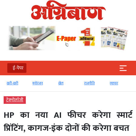
ई-पेपर
खरी-खरी
मनोरंजन
खेल
राजनीति
व्‍यापार
टेक्‍नोलॉजी
HP का नया AI फीचर करेगा स्मार्ट
प्रिंटिंग, कागज-इंक दोनों की करेगा बचत