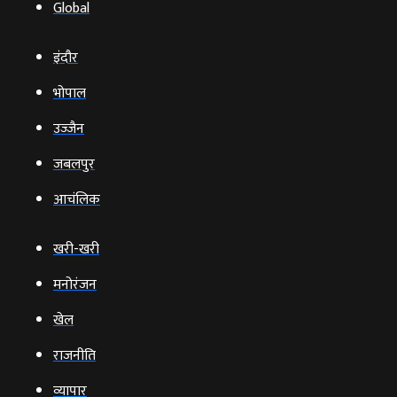
Global
इंदौर
भोपाल
उज्‍जैन
जबलपुर
आचंलिक
खरी-खरी
मनोरंजन
खेल
राजनीति
व्‍यापार