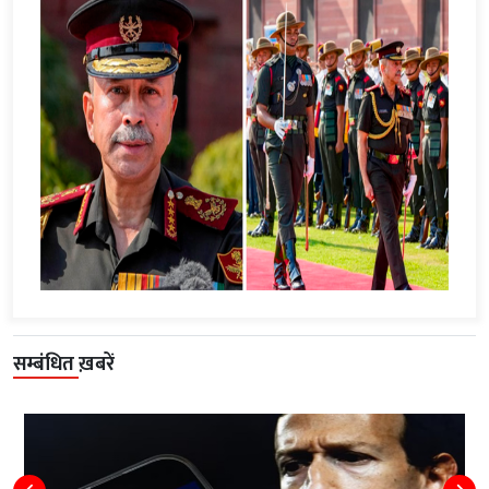
सम्बंधित ख़बरें