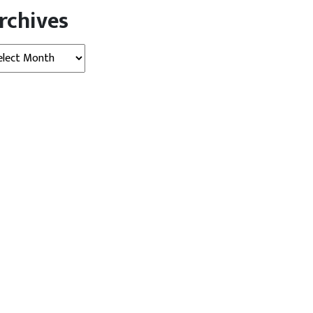
rchives
hives