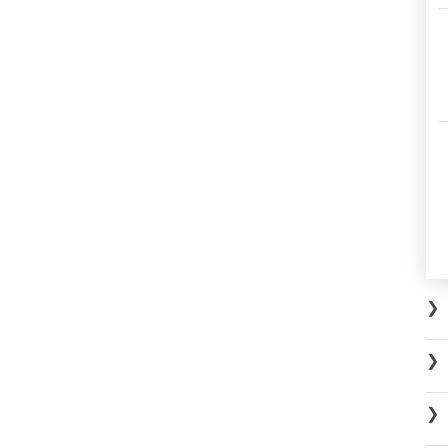
❯
❯
❯