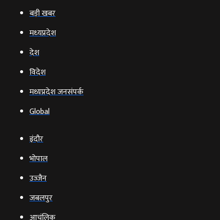
बड़ी खबर
मध्‍यप्रदेश
देश
विदेश
मध्यप्रदेश जनसंपर्क
Global
इंदौर
भोपाल
उज्‍जैन
जबलपुर
आचंलिक