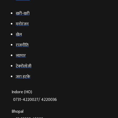
खरी-खरी
मनोरंजन
खेल
राजनीति
व्‍यापार
टेक्‍नोलॉजी
ज़रा हटके
Indore (HO)
0731-4220027/ 4220036
Bhopal