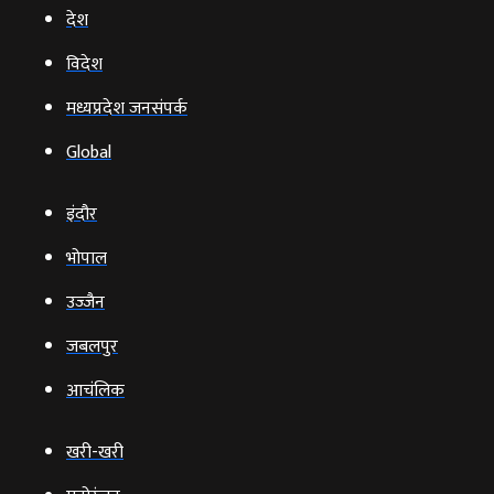
देश
विदेश
मध्यप्रदेश जनसंपर्क
Global
इंदौर
भोपाल
उज्‍जैन
जबलपुर
आचंलिक
खरी-खरी