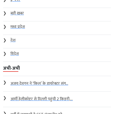
❯
बड़ी खबर
❯
मध्य प्रदेश
❯
देश
❯
विदेश
अभी-अभी
❯
अजय देवगन ने ‘किल’ के डायरेक्टर संग...
❯
आर्मी हेलीकॉप्टर से दिल्ली पहुंची 2 किडनी,...
❯