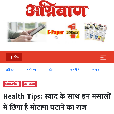
ई-पेपर
मनोरंजन
खेल
राजनीति
व्‍यापार
टेक्‍नोलॉजी
जीवनशैली
स्‍वास्‍थ्‍य
Health Tips: स्वाद के साथ इन मसालों
में छिपा है मोटापा घटाने का राज