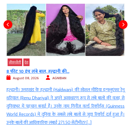
जीवनशैली
देश
धर्म-ज्‍योतिष
नटराज के पैरों तले कौन है अपस्मार? शिव...
August 08, 2026
AGNIBAN
ू
नई दिल्ली। भगवान शिव (Lord Shiva) का नटराज (Nataraja) स्वरूप
े
सनातन परंपरा (Sanatan Tradition) के सबसे गूढ़ और प्रतीकात्मक रूपों में
s
से एक माना जाता है। नृत्य के अधिपति के रूप में शिव की यह प्रतिमा केवल
।
कलात्मक अभिव्यक्ति नहीं, बल्कि सृष्टि, ऊर्जा, समय, ज्ञान और चेतना से जुड़े गहरे
संदेशों को भी दर्शाती है। […]