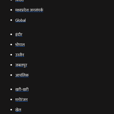
विदेश
मध्यप्रदेश जनसंपर्क
Global
इंदौर
भोपाल
उज्‍जैन
जबलपुर
आचंलिक
खरी-खरी
मनोरंजन
खेल