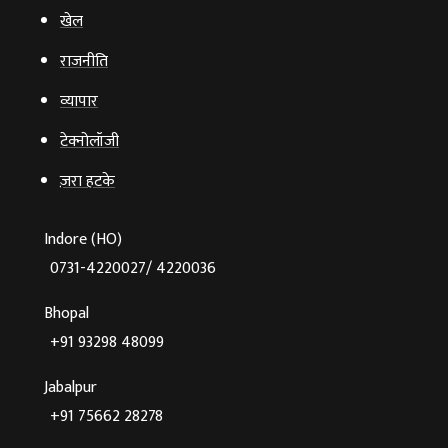
खेल
राजनीति
व्‍यापार
टेक्‍नोलॉजी
ज़रा हटके
Indore (HO)
0731-4220027/ 4220036
Bhopal
+91 93298 48099
Jabalpur
+91 75662 28278