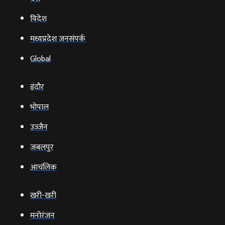
विदेश
मध्यप्रदेश जनसंपर्क
Global
इंदौर
भोपाल
उज्‍जैन
जबलपुर
आचंलिक
खरी-खरी
मनोरंजन