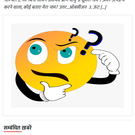
नारियल 2. मेरे बिना जीवन असंभव प्राण वायु’ है दूसरा नाम । अम्ल उत्पन्न मैं
करने वाला, कोई बताए मेरा नाम? उत्तर…ऑक्सीजन 3. ऊंट […]
सम्बंधित ख़बरें