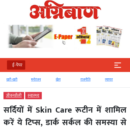
ई-पेपर
खरी-खरी
मनोरंजन
खेल
राजनीति
व्‍यापार
जीवनशैली
स्‍वास्‍थ्‍य
सर्दियों में Skin Care रूटीन में शामिल
करें ये टिप्‍स, डार्क सर्कल की समस्‍या से