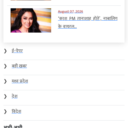
August 07, 2026
‘काश PM तानाशाह होते’, नाबालिग
के वायरल...
❯
ई-पेपर
❯
बड़ी खबर
❯
मध्य प्रदेश
❯
देश
❯
विदेश
अभी-अभी