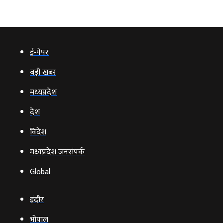
ई‑पेपर
बड़ी खबर
मध्‍यप्रदेश
देश
विदेश
मध्यप्रदेश जनसंपर्क
Global
इंदौर
भोपाल