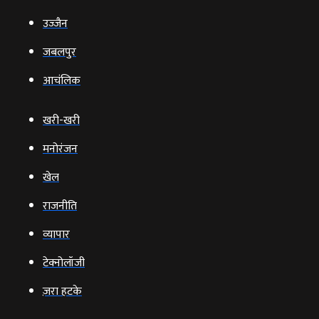
उज्‍जैन
जबलपुर
आचंलिक
खरी-खरी
मनोरंजन
खेल
राजनीति
व्‍यापार
टेक्‍नोलॉजी
ज़रा हटके