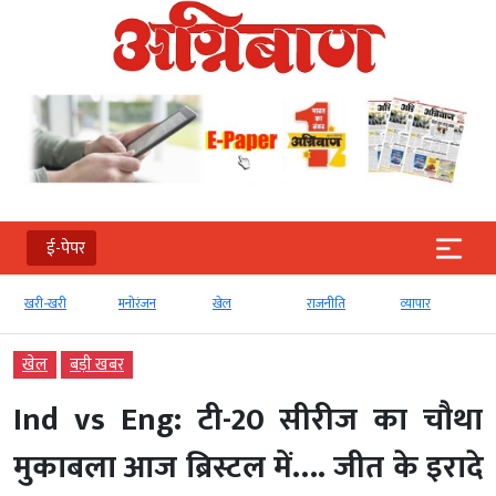
ई-पेपर
खरी-खरी
मनोरंजन
खेल
राजनीति
व्‍यापार
खेल
बड़ी खबर
Ind vs Eng: टी-20 सीरीज का चौथा
मुकाबला आज ब्रिस्टल में…. जीत के इरादे