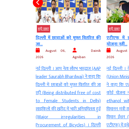
बड़ी खबर
बड़ी खबर
ियान का नेतृत्व
दिल्ली में छात्राओं को मुफ्त वितरित की
एटीएफ में 
्ष...
जा...
योजना नहीं...
Dainik
August 06,
Dainik
August
Agniban
2026
Agniban
2026
अध्यक्ष नेहा बोरा
नई दिल्ली । आप नेता सौरभ भारद्वाज (AAP
नई दिल्ली । के
eha Bora) ‘जेनजी
leader Saurabh Bhardwaj) ने कहा कि
(Union Mini
तृत्व करेंगी (Will
दिल्ली में छात्राओं को मुफ्त वितरित की जा
ने कहा कि एट
ng Campaign) ।
रही (Being distributed free of cost
कोई योजना न
 भारतीय छात्र संघ
to Female Students in Delhi)
ethanol wit
र को घोषणा की कि
साइकिलों की खरीद में भारी अनियमितता हुई
विमानन मंत्री 
ने वाले एक महीने के
(Major irregularities in
विमान ईंधन 
न के माध्यम से हाल
Procurement of Bicycles) । दिल्ली
एटीएफ) में इथ