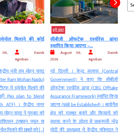
Arc
बड़ी खबर
बड़ी 
इथेनॉल मिलाने की कोई
सीबीजी ऑफटेक एश्योरेंस ढांचा
सरका
स्थापित किया जाएगा –...
पर...
 06,
Dainik
August 06,
Dainik
Agniban
2026
Agniban
2026
ंद्रीय मंत्री राम मोहन नायडू
नई दिल्ली । केन्द्र सरकार (Central
नई दि
ster Ram Mohan Naidu)
Government) ने कहा कि सीबीजी
MP D
ीएफ में इथेनॉल मिलाने की
ऑफटेक एश्योरेंस ढांचा (CBG Offtake
(Gove
हीं (No plan to blend
Assurance Framework) स्थापित किया
नीति 
h ATF) । केंद्रीय नागर
जाएगा (Will be Established) । बायोगैस
and R
राम मोहन नायडू ने गुरुवार को
क्षेत्र को मजबूत बनाने और किसानों को
(सपा) 
(एविएशन टरबाइन फ्यूल या
सशक्त करने के उद्देश्य से प्रधानमंत्री नरेंद्र
सरका
ेनॉल मिलाने की खबरों को […]
मोदी की अध्यक्षता में केंद्रीय मंत्रिमंडल ने
सरकार 