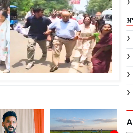
❯
अ
❯
❯
❯
❯
A