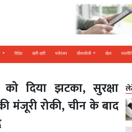
र
विदेश
खरी-खरी
मनोरंजन
जीवनशैली
खेल
राजनीत
को दिया झटका, सुरक्षा
ले
 की मंजूरी रोकी, चीन के बाद
द