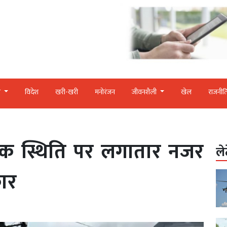
र
विदेश
खरी-खरी
मनोरंजन
जीवनशैली
खेल
राजनीत
सक स्थिति पर लगातार नजर
ले
ार