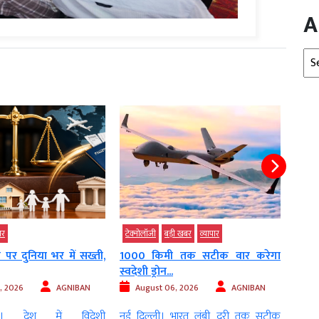
A
Arc
ी खबर
व्‍यापार
बड़ी खबर
मध्‍यप्रदेश
बड़ी 
 तक सटीक वार करेगा
MP में अब तक सामान्य से 18% कम...
डेमोक
तीखा 
August 06, 2026
AGNIBAN
, 2026
AGNIBAN
Au
भोपाल । मध्य प्रदेश (Madhya Pradesh)
भारत लंबी दूरी तक सटीक
नई द