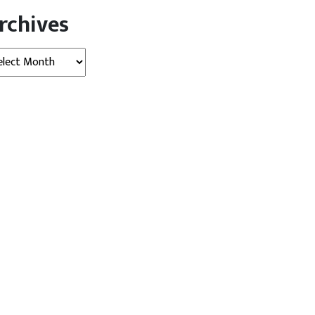
rchives
hives
खबर
विदेश
बड़ी खबर
राजनीति
्रेटिक उम्मीदवार जीत पर ट्रंप का
FCRA बिल पर घिरी सरकार…
हमला,...
परिसीमन विधेयक की...
gust 06, 2026
AGNIBAN
August 06, 2026
AGNIBAN
िल्ली। अमेरिका (America) में
नई दिल्ली। संसद (Parliament) के मौजूदा