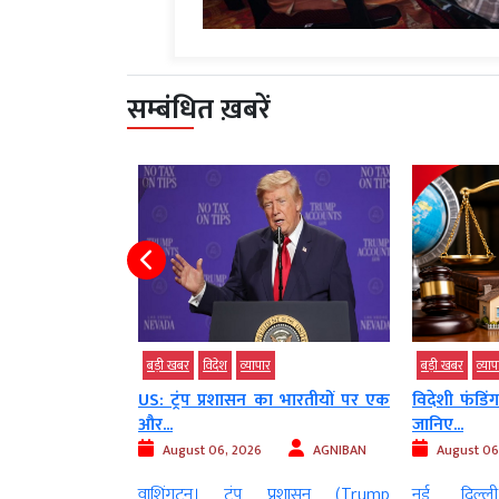
सम्बंधित ख़बरें
बड़ी खबर
व्‍यापार
टेक्‍नोलॉजी
बड़
का भारतीयों पर एक
विदेशी फंडिंग पर दुनिया भर में सख्ती,
1000 किमी
जानिए...
स्वदेशी ड्रोन...
AGNIBAN
August 06, 2026
AGNIBAN
August 06
प्रशासन (Trump
नई दिल्ली। देश में विदेशी
नई दिल्ली। 