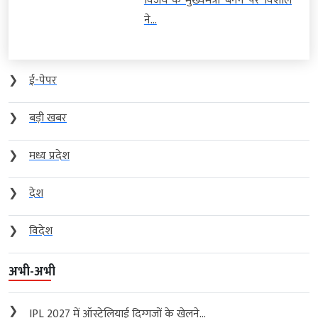
विजय के मुख्यमंत्री बनने पर विशाल
ने...
❯
ई-पेपर
❯
बड़ी खबर
❯
मध्य प्रदेश
❯
देश
❯
विदेश
अभी-अभी
❯
IPL 2027 में ऑस्ट्रेलियाई दिग्गजों के खेलने...