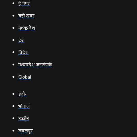
ई‑पेपर
बड़ी खबर
मध्‍यप्रदेश
देश
विदेश
मध्यप्रदेश जनसंपर्क
Global
इंदौर
भोपाल
उज्‍जैन
जबलपुर