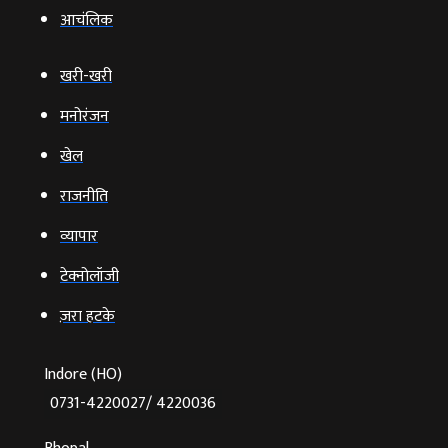
आचंलिक
खरी-खरी
मनोरंजन
खेल
राजनीति
व्‍यापार
टेक्‍नोलॉजी
ज़रा हटके
Indore (HO)
0731-4220027/ 4220036