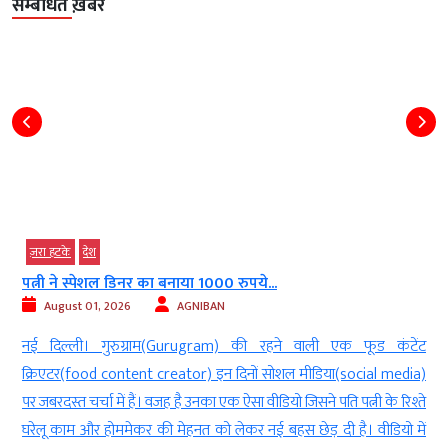
सम्बंधित ख़बरें
ज़रा हटके
देश
पत्नी ने स्पेशल डिनर का बनाया 1000 रुपये...
August 01, 2026
AGNIBAN
र
नई दिल्ली। गुरुग्राम(Gurugram) की रहने वाली एक फूड कंटेंट
ं
क्रिएटर(food content creator) इन दिनों सोशल मीडिया(social media)
ई
पर जबरदस्त चर्चा में हैं। वजह है उनका एक ऐसा वीडियो जिसने पति पत्नी के रिश्ते
र
घरेलू काम और होममेकर की मेहनत को लेकर नई बहस छेड़ दी है। वीडियो में