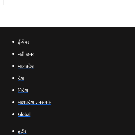
ई‑पेपर
बड़ी खबर
मध्‍यप्रदेश
देश
विदेश
मध्यप्रदेश जनसंपर्क
Global
इंदौर