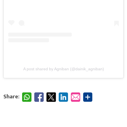
A post shared by Agniban (@dainik_agniban)
Share: