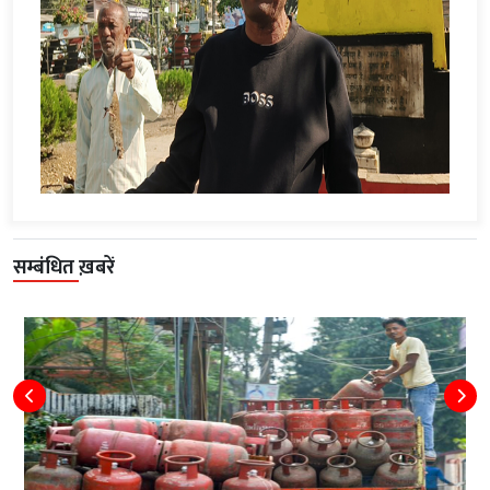
सम्बंधित ख़बरें