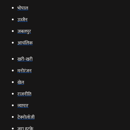
भोपाल
उज्‍जैन
जबलपुर
आचंलिक
खरी-खरी
मनोरंजन
खेल
राजनीति
व्‍यापार
टेक्‍नोलॉजी
ज़रा हटके