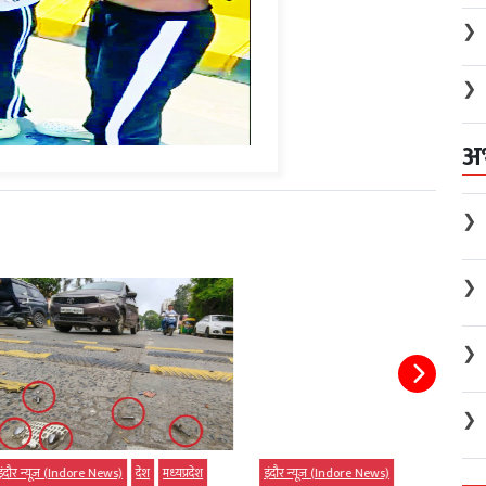
❯
❯
अ
❯
❯
❯
❯
ndore News)
देश
मध्‍यप्रदेश
इंदौर न्यूज़ (Indore News)
इंदौर