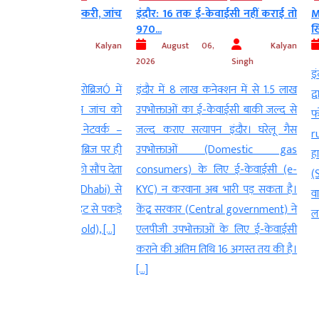
ने की तस्करी, जांच
इंदौर: 16 तक ई-केवाईसी नहीं कराई तो
MP: इंदौर 
970...
खिलवाड़…....
Kalyan
August 06,
Kalyan
August 06
Singh
2026
Singh
इंदौर। नगर न
न एयरोब्रिजÓ में
इंदौर में 8 लाख कनेक्शन में से 1.5 लाख
द्वारा शहर के व
र कस्टम्स जांच को
उपभोक्ताओं का ई-केवाईसी बाकी जल्द से
फोर लेयर रं
ा पूरा नेटवर्क –
जल्द कराए सत्यापन इंदौर। घरेलू गैस
rumble stri
त्री एयरोब्रिज पर ही
उपभोक्ताओं (Domestic gas
हादसों का सबब
र्मचारी को सौंप देता
consumers) के लिए ई-केवाईसी (e-
(Speed ​​brea
ाबी (Abu Dhabi) से
KYC) न करवाना अब भारी पड़ सकता है।
वाली यह प्लास
ाली फ्लाइट से पकड़े
केंद्र सरकार (Central government) ने
लगने के कुछ ही
 सोने (Gold), […]
एलपीजी उपभोक्ताओं के लिए ई-केवाईसी
कराने की अंतिम तिथि 16 अगस्त तय की है।
[…]