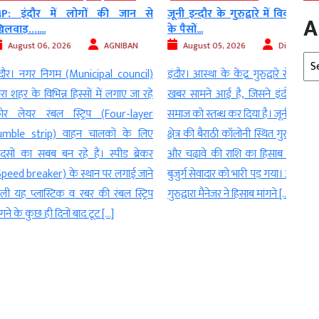
में लोगों की जान से
जूनी इन्दौर के गुरुद्वारे में विवाद, चढ़ावे
इंदौर
A
के पैसों...
आरोप, 
, 2026
AGNIBAN
August 05, 2026
Digvijay
Au
Arc
िगम (Municipal council)
इंदौर। आस्था के केंद्र गुरुद्वारे से एक ऐसी
इंदौर।
िभिन्न हिस्सों में लगाए जा रहे
खबर सामने आई है, जिसने इंदौर के सिख
करीब 
बल स्ट्रिप (Four-layer
समाज को स्तब्ध कर दिया है। जूनी इंदौर थाना
मामला
p) वाहन चालकों के लिए
क्षेत्र की बैराठी कॉलोनी स्थित गुरुद्वारे में दान
ही बेट
 बन रहे हैं। स्पीड ब्रेकर
और चढ़ावे की राशि का हिसाब मांगना एक
और म
ker) के स्थान पर लगाई जाने
बुजुर्ग सेवादार को भारी पड़ गया। आरोप है कि
लगाया
्टिक व रबर की रंबल स्ट्रिप
गुरुद्वारा मैनेजर ने हिसाब मांगने […]
पुलिस
 दिनों बाद टूट […]