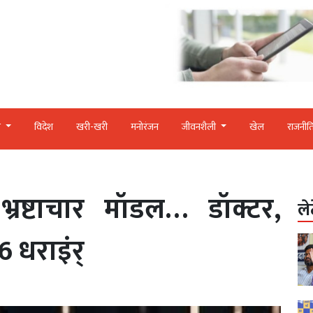
र
विदेश
खरी-खरी
मनोरंजन
जीवनशैली
खेल
राजनीत
्रष्टाचार मॉडल… डॉक्टर,
ले
6 धराइंर्