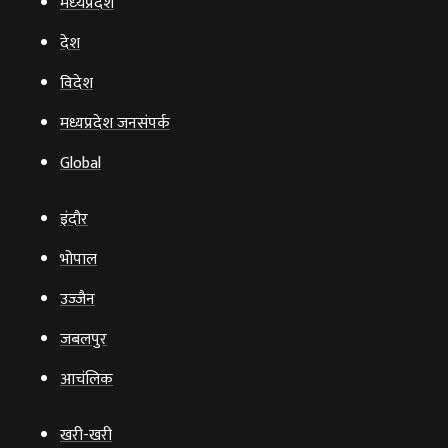
मध्‍यप्रदेश
देश
विदेश
मध्यप्रदेश जनसंपर्क
Global
इंदौर
भोपाल
उज्‍जैन
जबलपुर
आचंलिक
खरी-खरी