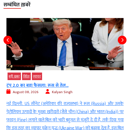
सम्बंधित ख़बरें
बड़ी खबर
विदेश
व्‍यापार
ट्रंप 2.0 का बड़ा फैसला: रूस से तेल...
स
August 08, 2026
Kalyan Singh
नई दिल्ली. US सीनेट (अमेरिका की राज्यसभा) ने रूस (Russia) और उसके
न
पेट्रोलियम उत्पादों के मुख्य खरीदारों (जैसे चीन (China) और भारत (India)) पर
भ
फाइन (Fine) लगाने वाले बिल को भारी बहुमत से मंजूरी दे दी है. तर्क दिया गया
र
कि इस तरह का व्यापार यूक्रेन युद्ध (Ukraine War) को बढ़ावा देता है. इस बिल
ब