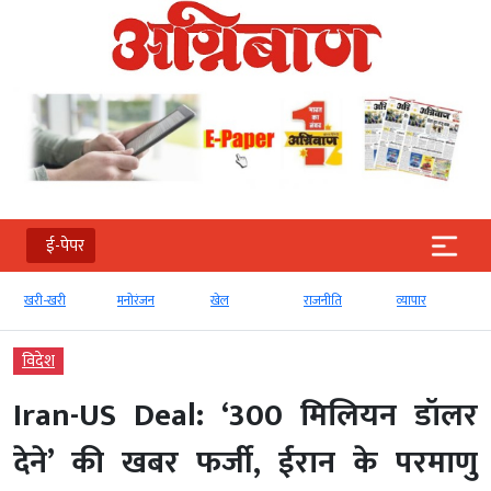
ई-पेपर
खरी-खरी
मनोरंजन
खेल
राजनीति
व्‍यापार
विदेश
Iran-US Deal: ‘300 मिलियन डॉलर
देने’ की खबर फर्जी, ईरान के परमाणु