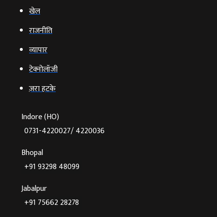
खेल
राजनीति
व्‍यापार
टेक्‍नोलॉजी
ज़रा हटके
Indore (HO)
0731-4220027/ 4220036
Bhopal
+91 93298 48099
Jabalpur
+91 75662 28278