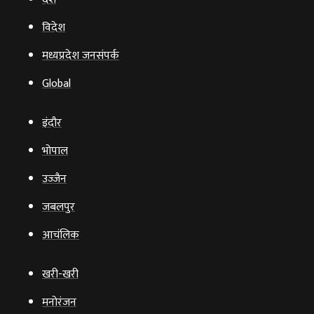
विदेश
मध्यप्रदेश जनसंपर्क
Global
इंदौर
भोपाल
उज्‍जैन
जबलपुर
आचंलिक
खरी-खरी
मनोरंजन