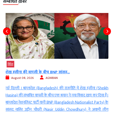
सम्बंधित ख़बरें
विदेश
मक्का में सऊदी तुर्किए पाकिस्तान की बड़ी डिफेंस...
August 08, 2026
AGNIBAN
शेख हसीना (Sheikh
नई दिल्ली । सऊदी अरब (Saudi Arabia), तुर्किए (Turkiye)
द खड़ा कर दिया है।
(Pakistan) के बीच मक्का में हुआ संयुक्त रक्षा समझ
ionalist Party) के
Agreement) पश्चिम एशिया की बदलती रणनीतिक परिस्थितियो
ry) ने अवामी लीग
अहम घटनाक्रम माना जा रहा है। तीनों देशों के बीच हुए इस स