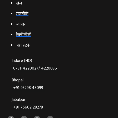
खेल
राजनीति
व्‍यापार
टेक्‍नोलॉजी
ज़रा हटके
Indore (HO)
0731-4220027/ 4220036
Bhopal
+91 93298 48099
Jabalpur
+91 75662 28278