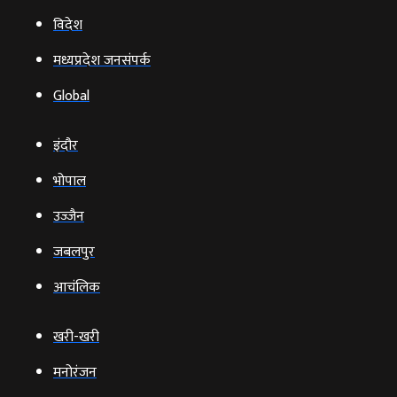
विदेश
मध्यप्रदेश जनसंपर्क
Global
इंदौर
भोपाल
उज्‍जैन
जबलपुर
आचंलिक
खरी-खरी
मनोरंजन