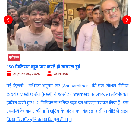
मनोरंजन
Bigg Boss 20 में नया गेम प्लान, पुराने...
August 06, 2026
AGNIBAN
ीडिया
नई दिल्ली। सलमान खान(Salman Khan’s) का लोकप्रिय रियलिटी शो बि
रियता
बॉस(popular reality show) अपने 20वें सीजन के साथ एक बार फिर दर्शको
ै। इस
के बीच आने के लिए तैयार है। शो का प्रीमियर (premiere)6 सितंबर क
 साझा
प्रस्तावित है और हाल ही में जारी हुए टीजर ने दर्शकों की उत्सुकता कई गुना बढ़
दी है। टीजर में […]