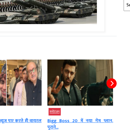
Arc
देश
मनोरंजन
मनोरं
20 में नया गेम प्लान,
अभिनेता राजपाल यादव की बढ़ीं
काजो
मुश्किलें, कर्ज वसूली...
करियर