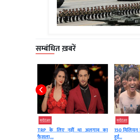
सम्बंधित ख़बरें
मनोरंजन
मनोरंजन
ं था अलगाव का
150 मिलियन व्यूज पार करते ही वायरल
Bigg Boss 
हुई...
पुराने...