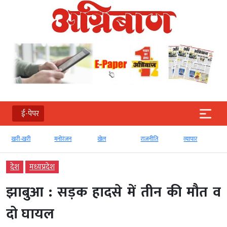
ई-पेपर
खरी-खरी
मनोरंजन
खेल
राजनीति
व्‍यापार
देश
मध्‍यप्रदेश
झाबुआ : सड़क हादसे में तीन की मौत व
दो घायल