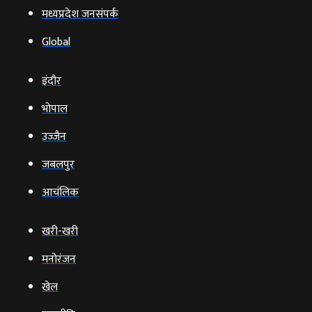
मध्यप्रदेश जनसंपर्क
Global
इंदौर
भोपाल
उज्‍जैन
जबलपुर
आचंलिक
खरी-खरी
मनोरंजन
खेल