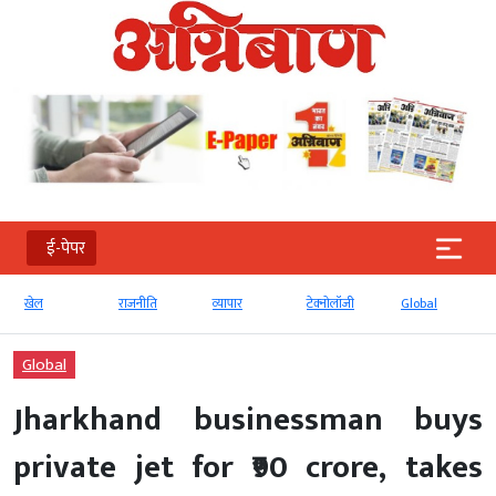
ई-पेपर
खेल
राजनीति
व्‍यापार
टेक्‍नोलॉजी
Global
Global
Jharkhand businessman buys
private jet for ₹90 crore, takes