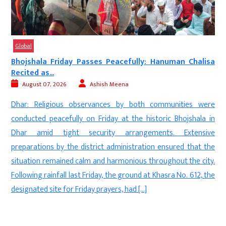
Global
’
Bhojshala Friday Passes Peacefully: Hanuman Chalisa
Recited as...
August 07, 2026
Ashish Meena
s
Dhar: Religious observances by both communities were
n
conducted peacefully on Friday at the historic Bhojshala in
s
Dhar amid tight security arrangements. Extensive
d
preparations by the district administration ensured that the
’
situation remained calm and harmonious throughout the city.
t
Following rainfall last Friday, the ground at Khasra No. 612, the
designated site for Friday prayers, had […]