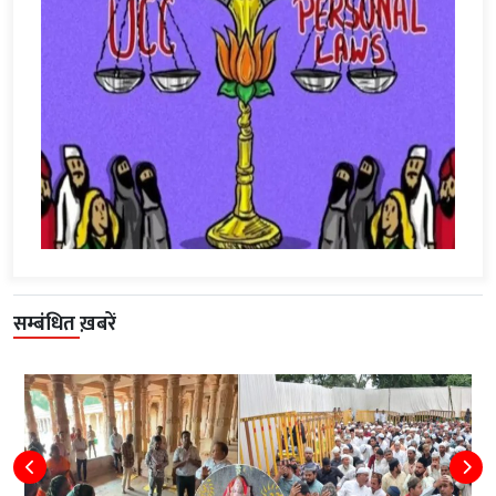
सम्बंधित ख़बरें