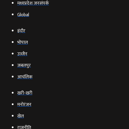
मध्यप्रदेश जनसंपर्क
Global
इंदौर
भोपाल
उज्‍जैन
जबलपुर
आचंलिक
खरी-खरी
मनोरंजन
खेल
राजनीति