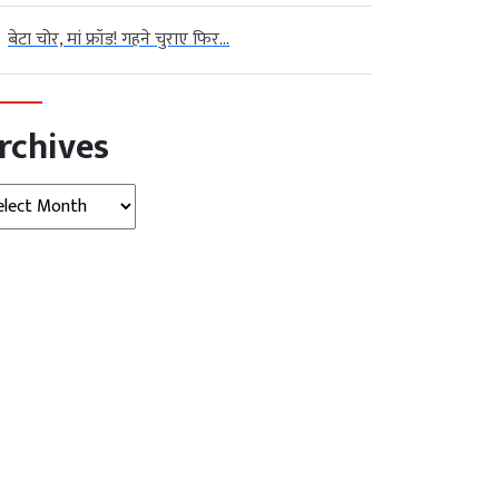
बेटा चोर, मां फ्रॉड! गहने चुराए फिर...
rchives
hives