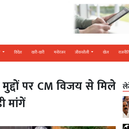
र
विदेश
खरी-खरी
मनोरंजन
जीवनशैली
खेल
राजनीत
े मुद्दों पर CM विजय से मिले
ले
मांगें