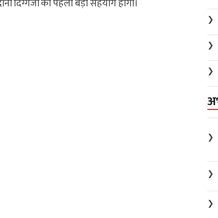
 दोनों दिग्गजों का पहला बड़ा सहयोग होगा।
❯
❯
❯
अ
❯
❯
❯