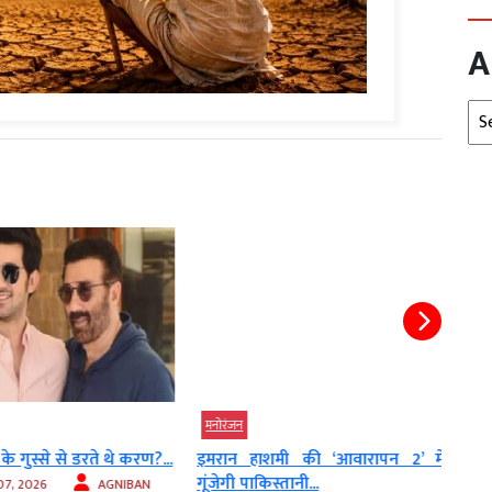
A
Arc
मनोरंजन
देश
गुस्से से डरते थे करण?...
इमरान हाशमी की ‘आवारापन 2’ में
शादी
गूंजेगी पाकिस्तानी...
परिवर्
, 2026
AGNIBAN