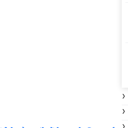
❯
❯
❯