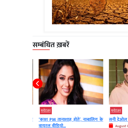
सम्बंधित ख़बरें
मनोरंजन
मनोरंजन
 पर रिलीज होगी
‘काश PM तानाशाह होते’, नाबालिग के
सनी देओल के 
वायरल वीडियो...
August 07