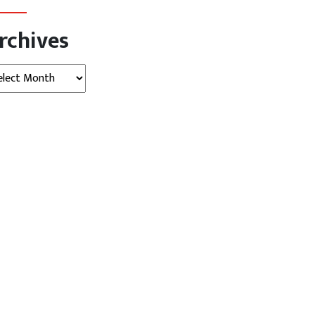
rchives
hives
मनोरंजन
मनोरंजन
 के लिए नहीं किया था धर्म
माफिया के दबाव में खतरे में थी ‘द...
तन?...
August 07, 2026
AGNIBAN