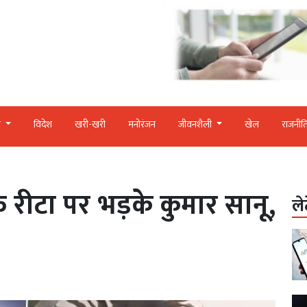
र
विदेश
खरी-खरी
मनोरंजन
जीवनशैली
खेल
राजनीत
रीटा पर भड़के कुमार सानू,
ले