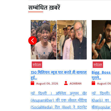
सम्बंधित ख़बरें
मनोरंजन
देश
मनोरंजन
ार करते ही वायरल
Bigg Boss 20 में नया गेम प्लान,
अभिनेता र
पुराने...
मुश्किलें, कर्ज
AGNIBAN
August 06, 2026
AGNIBAN
August 06
नेता अनुपम खेर
नई दिल्ली। सलमान खान(Salman
नई दिल्ली। फ
एक सोशल मीडिया
Khan’s) का लोकप्रिय रियलिटी शो बिग
राजपाल यादव
(Reel) ने इंटरनेट
बॉस(popular reality show) अपने 20वें
फिर आर्थिक व