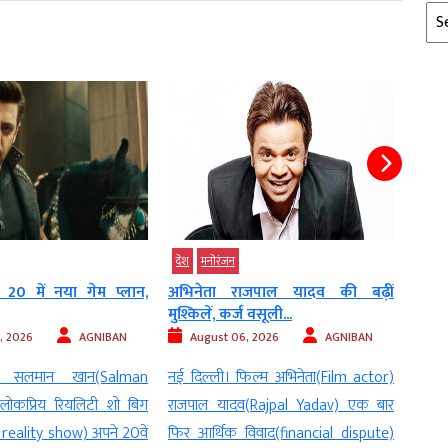
Arc
मनोरंजन
मनोरं
ाजपाल यादव की बढ़ीं
काजोल के 52वें जन्मदिन पर जानिए
डिस्
 वसूली...
करियर के...
सच,...
, 2026
AGNIBAN
August 05, 2026
AGNIBAN
Au
िल्म अभिनेता(Film actor)
नई दिल्ली । हिंदी सिनेमा (HindiCinema)
नई द
(Rajpal Yadav) एक बार
की लोकप्रिय अभिनेत्री काजोल (Kajol) आज
डिस्
िवाद(financial dispute)
अपना 52वां जन्मदिन (Birthday) मना रही
पहचा