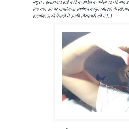
मथुरा । इलाहाबाद हाई कोर्ट के आदेश के करीब 12 घंटे बा
दिए गए। उन पर नागरिकता संशोधन कानून (सीएए) के खिलाफ भाष
हालांकि, अपने फैसले में उनकी गिरफ्तारी को न […]