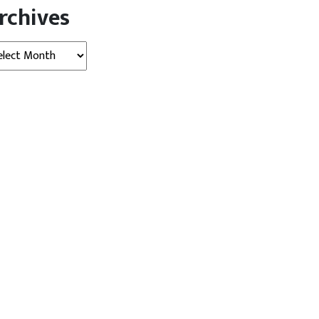
rchives
hives