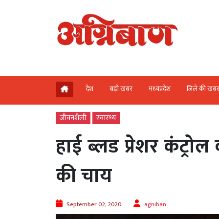
देश
बड़ी खबर
मध्‍यप्रदेश
जिले की खब
जीवनशैली
स्‍वास्‍थ्‍य
हाई ब्‍लड प्रेशर कंट्रोल
की चाय
September 02, 2020
agniban