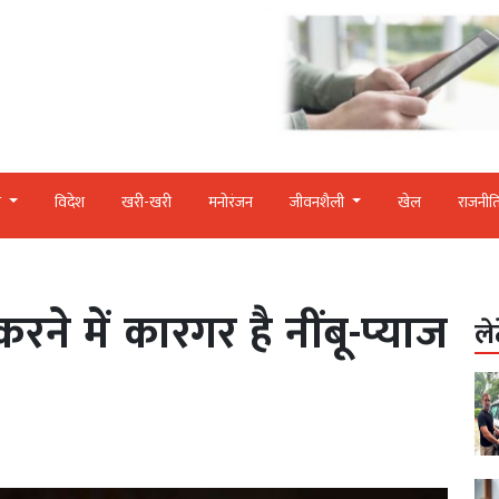
र
विदेश
खरी-खरी
मनोरंजन
जीवनशैली
खेल
राजनीत
 करने में कारगर है नींबू-प्‍याज
ले