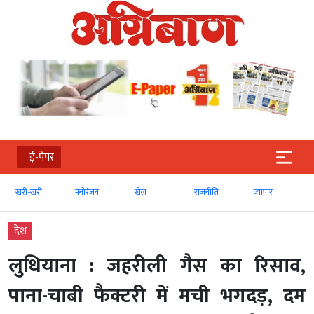
ई-पेपर
खरी-खरी
मनोरंजन
खेल
राजनीति
व्‍यापार
देश
लुधियाना : जहरीली गैस का रिसाव,
पाना-चाबी फैक्टरी में मची भगदड़, दम