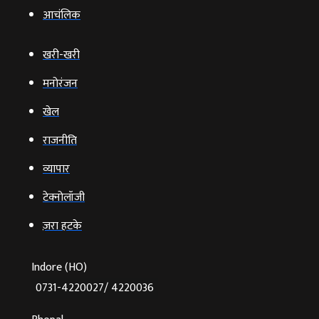
आचंलिक
खरी-खरी
मनोरंजन
खेल
राजनीति
व्‍यापार
टेक्‍नोलॉजी
ज़रा हटके
Indore (HO)
0731-4220027/ 4220036