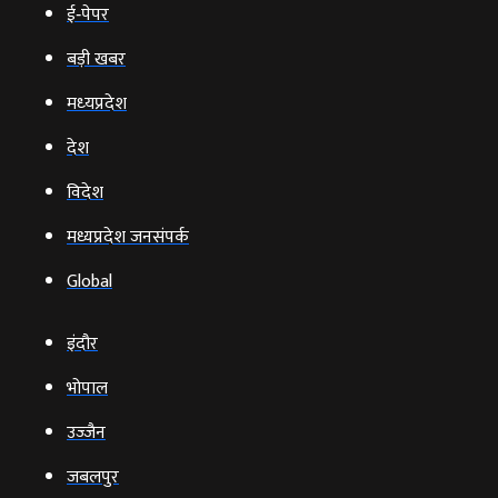
ई‑पेपर
बड़ी खबर
मध्‍यप्रदेश
देश
विदेश
मध्यप्रदेश जनसंपर्क
Global
इंदौर
भोपाल
उज्‍जैन
जबलपुर