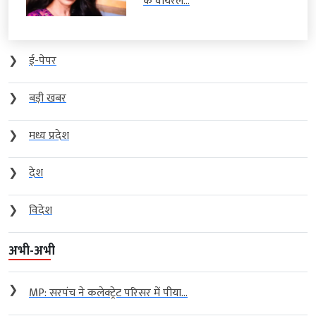
के वायरल...
❯
ई-पेपर
❯
बड़ी खबर
❯
मध्य प्रदेश
❯
देश
❯
विदेश
अभी-अभी
❯
MP: सरपंच ने कलेक्ट्रेट परिसर में पीया...