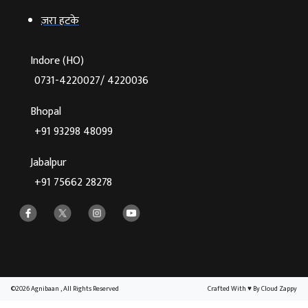
ज़रा हटके
Indore (HO)
0731-4220027/ 4220036
Bhopal
+91 93298 48099
Jabalpur
+91 75662 28278
©2026 Agnibaan , All Rights Reserved
Crafted With
♥
By Cloud Zappy