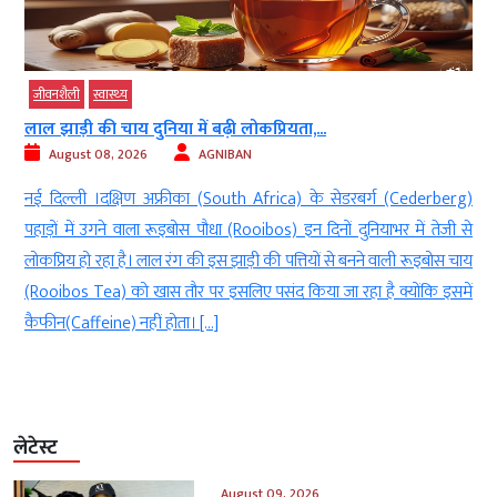
जीवनशैली
स्‍वास्‍थ्‍य
लाल झाड़ी की चाय दुनिया में बढ़ी लोकप्रियता,...
August 08, 2026
AGNIBAN
,
नई दिल्ली ।दक्षिण अफ्रीका (South Africa) के सेडरबर्ग (Cederberg)
त
पहाड़ों में उगने वाला रूइबोस पौधा (Rooibos) इन दिनों दुनियाभर में तेजी से
न
लोकप्रिय हो रहा है। लाल रंग की इस झाड़ी की पत्तियों से बनने वाली रूइबोस चाय
ा
(Rooibos Tea) को खास तौर पर इसलिए पसंद किया जा रहा है क्योंकि इसमें
कैफीन(Caffeine) नहीं होता। […]
लेटेस्ट
August 09, 2026