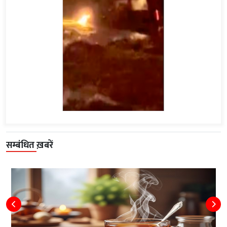
सम्बंधित ख़बरें