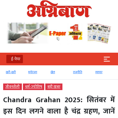
ई-पेपर
खरी-खरी
मनोरंजन
खेल
राजनीति
व्‍यापार
जीवनशैली
धर्म-ज्‍योतिष
बड़ी खबर
Chandra Grahan 2025: सितंबर में
इस दिन लगने वाला है चंद्र ग्रहण, जानें