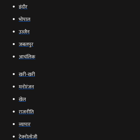
इंदौर
भोपाल
उज्‍जैन
जबलपुर
आचंलिक
खरी-खरी
मनोरंजन
खेल
राजनीति
व्‍यापार
टेक्‍नोलॉजी