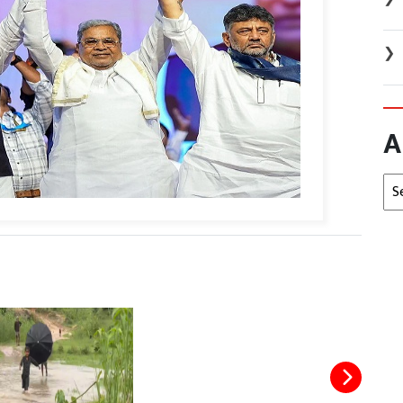
❯
A
Arc