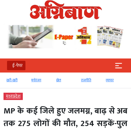
ई-पेपर
खरी-खरी
मनोरंजन
खेल
राजनीति
व्‍यापार
मध्‍यप्रदेश
MP के कई जिले हुए जलमग्न, बाढ़ से अब
तक 275 लोगों की मौत, 254 सड़कें-पुल