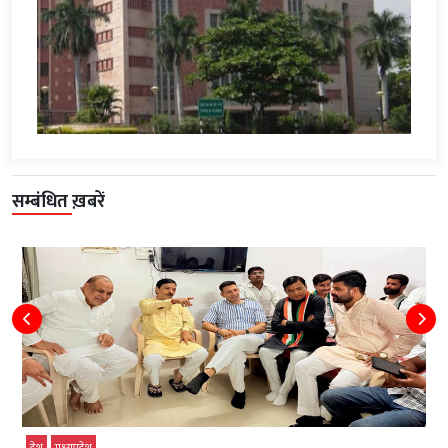
सम्बंधित ख़बरें