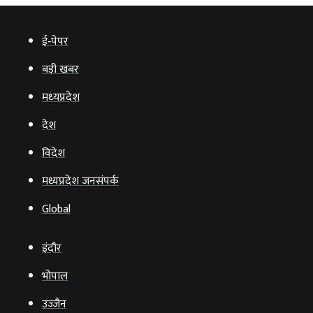
ई‑पेपर
बड़ी खबर
मध्‍यप्रदेश
देश
विदेश
मध्यप्रदेश जनसंपर्क
Global
इंदौर
भोपाल
उज्‍जैन