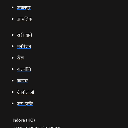
जबलपुर
आचंलिक
खरी-खरी
मनोरंजन
खेल
राजनीति
व्‍यापार
टेक्‍नोलॉजी
ज़रा हटके
Indore (HO)