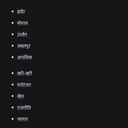
इंदौर
भोपाल
उज्‍जैन
जबलपुर
आचंलिक
खरी-खरी
मनोरंजन
खेल
राजनीति
व्‍यापार