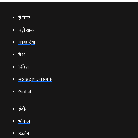
ई‑पेपर
बड़ी खबर
मध्‍यप्रदेश
देश
विदेश
मध्यप्रदेश जनसंपर्क
Global
इंदौर
भोपाल
उज्‍जैन