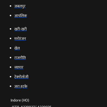
जबलपुर
आचंलिक
खरी-खरी
मनोरंजन
खेल
राजनीति
व्‍यापार
टेक्‍नोलॉजी
ज़रा हटके
Indore (HO)