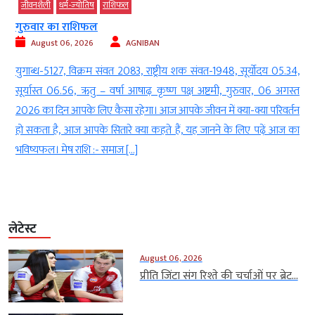
तिष
राशिफल
जीवनशैली
धर्म-ज्‍योतिष
िफल
भगवान शिव के भस्म ध
26
AGNIBAN
August 05, 2026
रम संवत 2083, राष्ट्रीय शक संवत-1948, सूर्योदय 05.34,
नई दिल्ली । भगवान शि
तु – वर्षा आषाढ़ कृष्ण पक्ष अष्टमी, गुरुवार, 06 अगस्त
अन्य सभी देवताओं से अलग
लिए कैसा रहेगा। आज आपके जीवन में क्या-क्या परिवर्तन
देवताओं को आभूषणों, राज
के सितारे क्या कहते हैं, यह जानने के लिए पढ़ें आज का
वहीं भगवान शिव साधारण
ि :- समाज […]
धारण किए हुए दिखाई […
लेटेस्ट
August 06, 2026
प्रीति जिंटा संग रिश्ते की चर्चाओं पर ब्रेट...