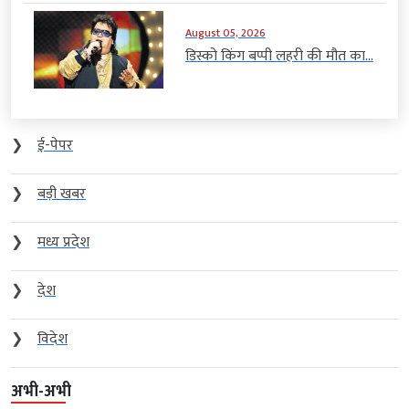
August 05, 2026
डिस्को किंग बप्पी लहरी की मौत का...
❯
ई-पेपर
❯
बड़ी खबर
❯
मध्य प्रदेश
❯
देश
❯
विदेश
अभी-अभी