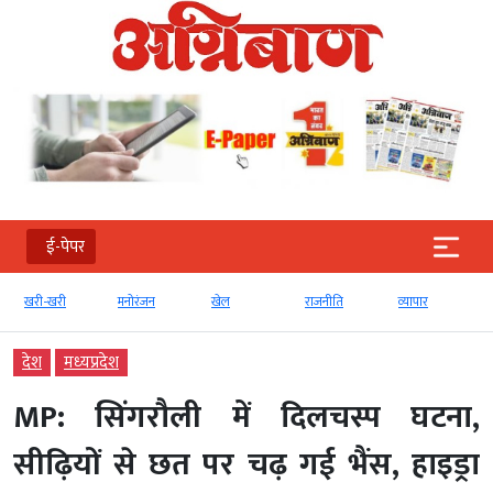
ई-पेपर
खरी-खरी
मनोरंजन
खेल
राजनीति
व्‍यापार
देश
मध्‍यप्रदेश
MP: सिंगरौली में दिलचस्प घटना,
सीढ़ियों से छत पर चढ़ गई भैंस, हाइड्रा