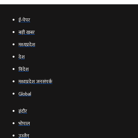
ई‑पेपर
बड़ी खबर
मध्‍यप्रदेश
देश
विदेश
मध्यप्रदेश जनसंपर्क
Global
इंदौर
भोपाल
उज्‍जैन