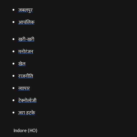
जबलपुर
आचंलिक
खरी-खरी
मनोरंजन
खेल
राजनीति
व्‍यापार
टेक्‍नोलॉजी
ज़रा हटके
Indore (HO)