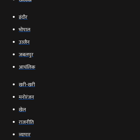
इंदौर
भोपाल
उज्‍जैन
जबलपुर
आचंलिक
खरी-खरी
मनोरंजन
खेल
राजनीति
व्‍यापार