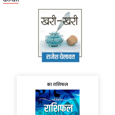
खरी-खरी
का राशिफल