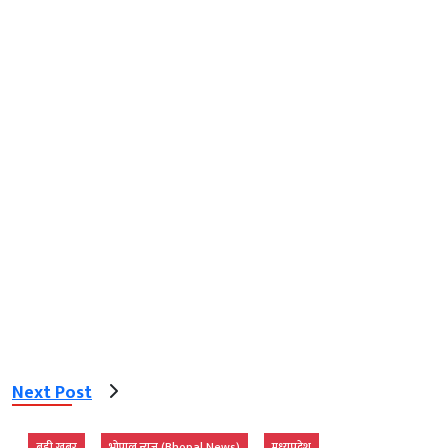
Next Post
बड़ी खबर
भोपाल न्यूज़ (Bhopal News)
मध्‍यप्रदेश