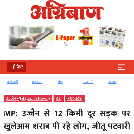
ई-पेपर
खरी-खरी
मनोरंजन
खेल
राजनीति
व्‍यापार
उज्‍जैन न्यूज़ (Ujjain News)
देश
मध्‍यप्रदेश
MP: उज्जैन से 12 किमी दूर सड़क पर
खुलेआम शराब पी रहे लोग, जीतू पटवारी