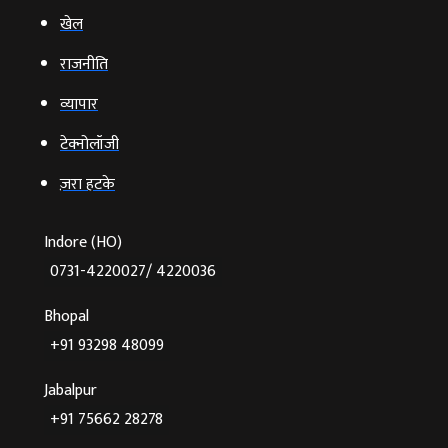
खेल
राजनीति
व्‍यापार
टेक्‍नोलॉजी
ज़रा हटके
Indore (HO)
0731-4220027/ 4220036
Bhopal
+91 93298 48099
Jabalpur
+91 75662 28278