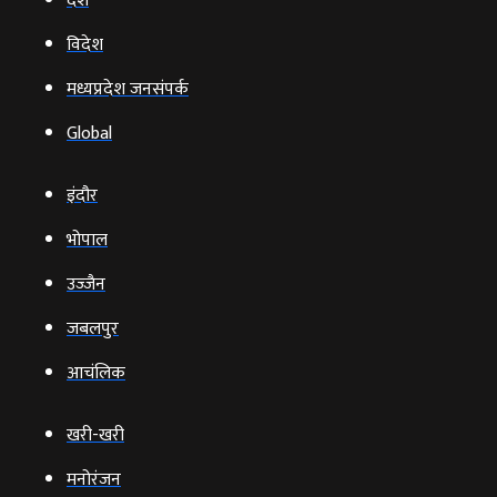
देश
विदेश
मध्यप्रदेश जनसंपर्क
Global
इंदौर
भोपाल
उज्‍जैन
जबलपुर
आचंलिक
खरी-खरी
मनोरंजन