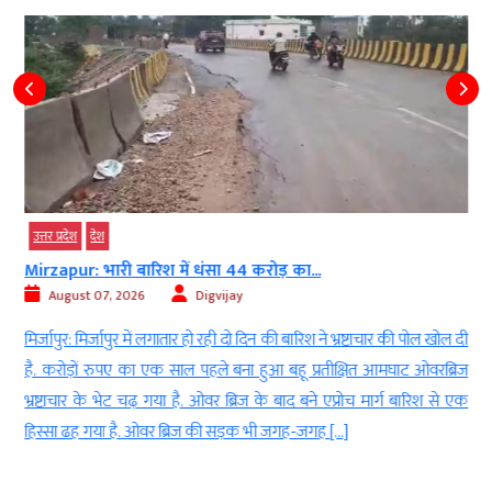
उत्तर प्रदेश
देश
Mirzapur: भारी बारिश में धंसा 44 करोड़ का...
August 07, 2026
Digvijay
ं
मिर्जापुर: मिर्जापुर में लगातार हो रही दो दिन की बारिश ने भ्रष्टाचार की पोल खोल दी
ह
है. करोड़ों रुपए का एक साल पहले बना हुआ बहू प्रतीक्षित आमघाट ओवरब्रिज
ा
भ्रष्टाचार के भेट चढ़ गया है. ओवर ब्रिज के बाद बने एप्रोच मार्ग बारिश से एक
हिस्सा ढह गया है. ओवर ब्रिज की सड़क भी जगह-जगह […]