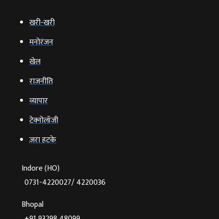
खरी-खरी
मनोरंजन
खेल
राजनीति
व्‍यापार
टेक्‍नोलॉजी
ज़रा हटके
Indore (HO)
0731-4220027/ 4220036
Bhopal
+91 93298 48099