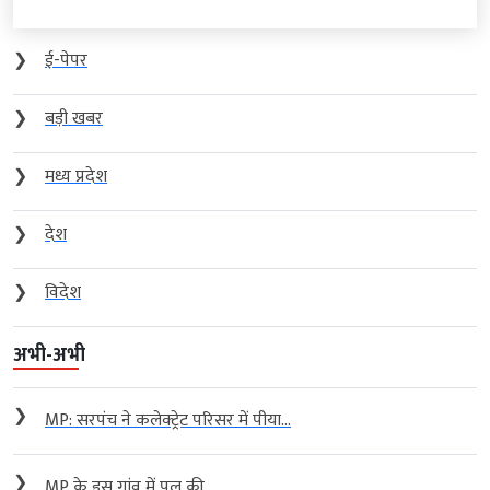
❯
ई-पेपर
❯
बड़ी खबर
❯
मध्य प्रदेश
❯
देश
❯
विदेश
अभी-अभी
❯
MP: सरपंच ने कलेक्ट्रेट परिसर में पीया...
❯
MP के इस गांव में पुल की...