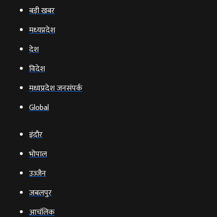
बड़ी खबर
मध्‍यप्रदेश
देश
विदेश
मध्यप्रदेश जनसंपर्क
Global
इंदौर
भोपाल
उज्‍जैन
जबलपुर
आचंलिक