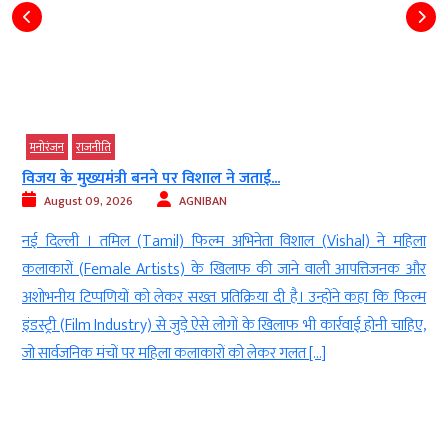
मनोरंजन
...
दिलजीत की ‘सतलुज’ पर क्यों मचा बवाल? 100.
August 09, 2026
AGNIBAN
ा विशाल (Vishal) ने महिला
नई दिल्ली। दिलजीत दोसांझ (Diljit Dosanjh) की
ी जाने वाली आपत्तिजनक और
इस साल की सबसे ज्यादा विवादों में रहने वाली फिल्
 दी है। उन्होंने कहा कि फिल्म
पहले फिल्म की रिलीज को लेकर विवाद हुआ, फिर से
े खिलाफ भी कार्रवाई होनी चाहिए,
तौर पर 100 से ज्यादा कट्स की मांग की खबर सामन
कर गलत […]