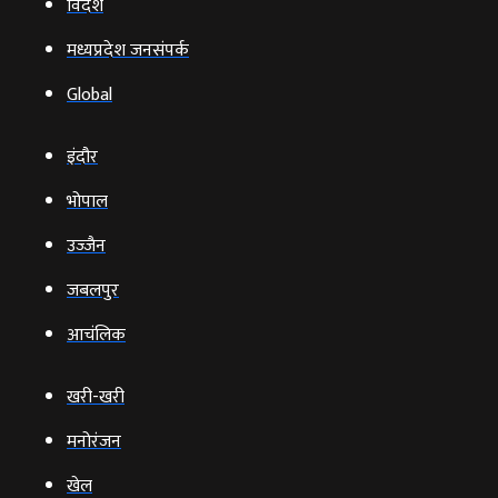
विदेश
मध्यप्रदेश जनसंपर्क
Global
इंदौर
भोपाल
उज्‍जैन
जबलपुर
आचंलिक
खरी-खरी
मनोरंजन
खेल