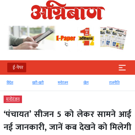
ई-पेपर
श
खरी-खरी
मनोरंजन
खेल
राजनीति
व्‍यापार
मनोरंजन
‘पंचायत’ सीजन 5 को लेकर सामने आई
नई जानकारी, जानें कब देखने को मिलेगी