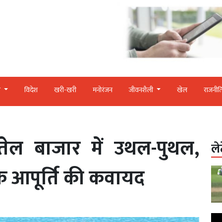
र
विदेश
खरी-खरी
मनोरंजन
जीवनशैली
खेल
राजनीत
 तेल बाजार में उथल-पुथल,
ले
िक आपूर्ति की कवायद