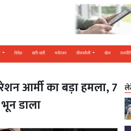
र
विदेश
खरी-खरी
मनोरंजन
जीवनशैली
खेल
राजनीत
रेशन आर्मी का बड़ा हमला, 7
ले
 भून डाला