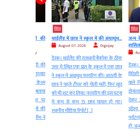
विदेश
विदेश
ीप पर धमाकों की
थाईलैंड में छात्र ने स्कूल में की अंधाधुंध...
जन्म के आधा
हासिल करने..
August 07, 2026
Digvijay
Digvijay
August 07
डेस्क। थाईलैंड की राजधानी बैंकॉक के ठीक
ीम न्यूज एजेंसी की
डेस्क। अमेरिका 
उत्तर में स्थित एक प्रांत के स्कूल में एक छात्र
के अनुसार, गुरुवार
विदेशी नागरिक
ने स्कूल में अंधाधुंध फायरिंग की। आठवीं के
्रांत के दक्षिणी केश्म
वाले नियमों म
छात्र ने पहले टीचर को गोली मारी, फिर खुद
 गए। एजेंसी ने बताया
डोनाल्ड ट्रंप 
को भी शूट कर लिया। फायरिंग की इस घटना
 के प्रवेश द्वार पर
देकर उसे यहा
में कम से कम 15 छात्र घायल हो गए।
 ईरानी सशस्त्र बलों की
उद्देश्य से विद
स्थानीय मीडिया रिपोर्ट […]
ाके हुए। तस्नीम ने
पर्यटन) के मा
ही, जन्म के आ