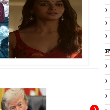
❯
❯
❯
अ
❯
❯
❯