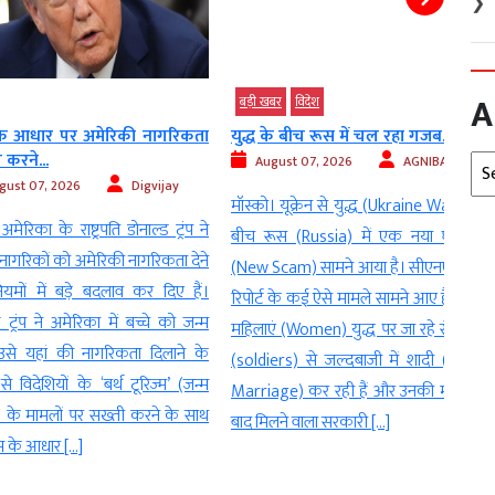
❯
A
बड़ी खबर
विदेश
विदेश
र पर अमेरिकी नागरिकता
युद्ध के बीच रूस में चल रहा गजब...
मुसीब
.
US...
Arc
August 07, 2026
AGNIBAN
, 2026
Digvijay
Au
मॉस्को। यूक्रेन से युद्ध (Ukraine War) के
के राष्ट्रपति डोनाल्ड ट्रंप ने
डेस्क:
बीच रूस (Russia) में एक नया घोटाला
ों को अमेरिकी नागरिकता देने
का दौर
(New Scam) सामने आया है। सीएनएन की
ें बड़े बदलाव कर दिए हैं।
एल्गो
रिपोर्ट के कई ऐसे मामले सामने आए हैं, जहां
ने अमेरिका में बच्चे को जन्म
मेटा क
महिलाएं (Women) युद्ध पर जा रहे सैनिकों
ं की नागरिकता दिलाने के
वहीं अ
(soldiers) से जल्दबाजी में शादी (Fake
ेशियों के ‘बर्थ टूरिज्म’ (जन्म
ने मेट
Marriage) कर रही हैं और उनकी मौत के
मलों पर सख्ती करने के साथ
के लिए
बाद मिलने वाला सरकारी […]
धार […]