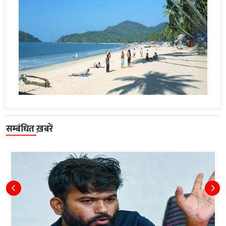
सम्बंधित ख़बरें