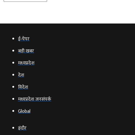
ई‑पेपर
बड़ी खबर
मध्‍यप्रदेश
देश
विदेश
मध्यप्रदेश जनसंपर्क
Global
इंदौर