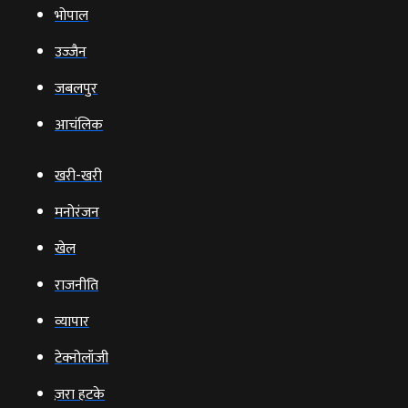
भोपाल
उज्‍जैन
जबलपुर
आचंलिक
खरी-खरी
मनोरंजन
खेल
राजनीति
व्‍यापार
टेक्‍नोलॉजी
ज़रा हटके