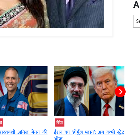
A
Arc
श
विदेश
टेक्‍न
ं भारतवंशी अनिल मेनन की
ईरान का ‘होर्मुज प्लान’: अब कभी स्ट्रेट
Meta
..
ऑफ...
जाने को