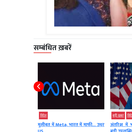
सम्बंधित ख़बरें
विदेश
बड़ी खबर
विदे
 चल रहा गजब...
मुसीबत में Meta, भारत में माफी… उधर
अंतरिक्ष मे
US...
बड़ी उपलब्धि,.
AGNIBAN