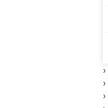
❯
❯
❯