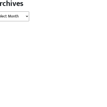
rchives
hives
ोलॉजी
बड़ी खबर
विदेश
बड़ी खबर
विदेश
 पर ₹5,000 करोड़ का जुर्माना,
सऊदी अरब के नजरान में हूती हमला,
र्ट...
4...