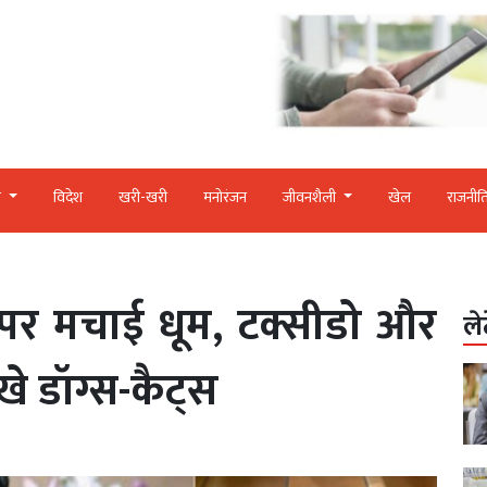
र
विदेश
खरी-खरी
मनोरंजन
जीवनशैली
खेल
राजनीत
ट पर मचाई धूम, टक्सीडो और
ले
िखे डॉग्स-कैट्स