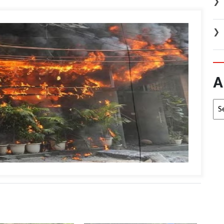
❯
❯
A
Arc