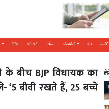
र
विदेश
खरी-खरी
मनोरंजन
जीवनशैली
खेल
राजनीत
री के बीच BJP विधायक का
ले
- ‘5 बीवी रखते हैं, 25 बच्चे