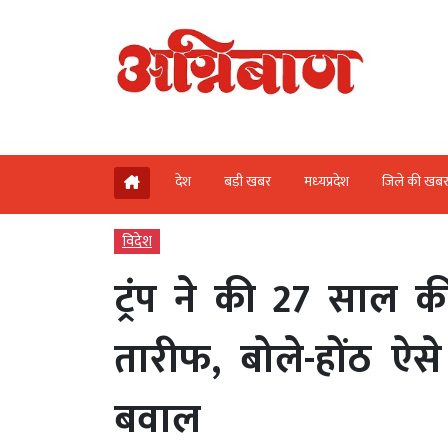
देश
बड़ी खबर
मध्‍यप्रदेश
जिले की खब
विदेश
ट्रंप ने की 27 साल क
तारीफ, बोले-होंठ ऐ
बवाल