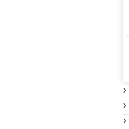
❯
❯
❯