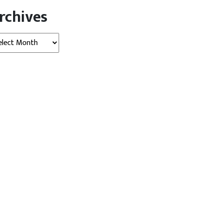
rchives
hives
खबर
विदेश
व्‍यापार
विदेश