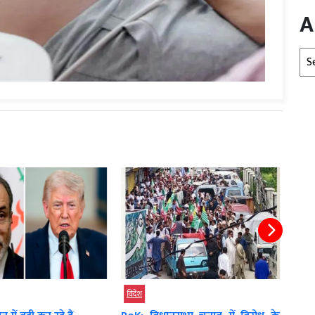
A
Arc
विदेश
बड़ी 