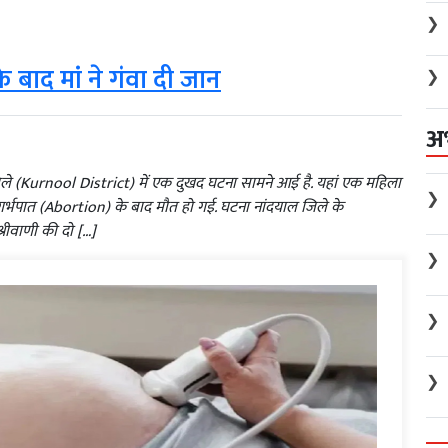
❯
 के बाद मां ने गंवा दी जान
❯
अ
जिले (Kurnool District) में एक दुखद घटना सामने आई है. यहां एक महिला
❯
्भपात (Abortion) के बाद मौत हो गई. घटना नांदयाल जिले के
्रीवाणी की दो […]
❯
❯
❯