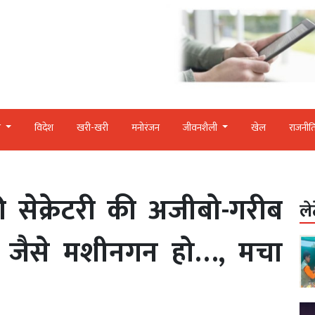
र
विदेश
खरी-खरी
मनोरंजन
जीवनशैली
खेल
राजनीत
ी सेक्रेटरी की अजीबो-गरीब
ले
से जैसे मशीनगन हो…, मचा